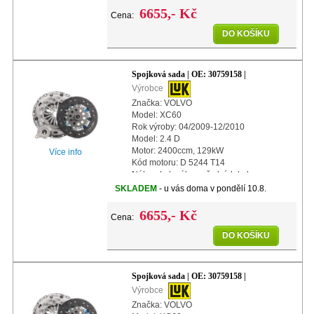
Další info: s automatickým nastavením
6655,- Kč
Cena:
Prů
DO KOŠÍKU
Spojková sada | OE: 30759158 |
Výrobce
Značka: VOLVO
Model: XC60
Rok výroby: 04/2009-12/2010
Model: 2.4 D
Motor: 2400ccm, 129kW
Více info
Kód motoru: D 5244 T14
Náhon kol: náhon předních kol
Další info: s centrálním vypínacím
SKLADEM
- u vás doma v pondělí 10.8.
ložiskem
Další info: s automatickým nastavením
6655,- Kč
Cena:
DO KOŠÍKU
Spojková sada | OE: 30759158 |
Výrobce
Značka: VOLVO