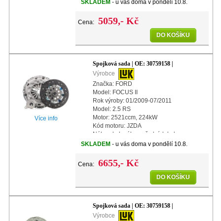
Další info: s automatickým nastavením
SKLADEM
- u vás doma v pondělí 10.8.
Průměr: 240mm
5059,- Kč
Cena:
DO KOŠÍKU
Spojková sada | OE: 30759158 |
Výrobce
Značka: FORD
Model: FOCUS II
Rok výroby: 01/2009-07/2011
Model: 2.5 RS
Motor: 2521ccm, 224kW
Více info
Kód motoru: JZDA
Náhon kol: náhon předních kol
Další info: s centrálním vypínacím
SKLADEM
- u vás doma v pondělí 10.8.
ložiskem
Další info: s automatickým nastavením
6655,- Kč
Cena:
P
DO KOŠÍKU
Spojková sada | OE: 30759158 |
Výrobce