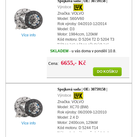
Spojková sada | OE: 30759158 |
Výrobce
Značka: VOLVO
Model: S60/V60
Rok výroby: 04/2010-12/2014
Model: D3
Motor: 1984ccm, 120kW
Více info
Kód motoru: D 5204 T2 D 5204 T3
Náhon kol: náhon předních kol
Další info: s centrálním vypínacím
SKLADEM
- u vás doma v pondělí 10.8.
ložiskem
Další info: s automatickým nas
6655,- Kč
Cena:
DO KOŠÍKU
Spojková sada | OE: 30759158 |
Výrobce
Značka: VOLVO
Model: XC70 (BW)
Rok výroby: 06/2009-12/2010
Model: 2.4 D
Motor: 2400ccm, 129kW
Více info
Kód motoru: D 5244 T14
Náhon kol: náhon předních kol