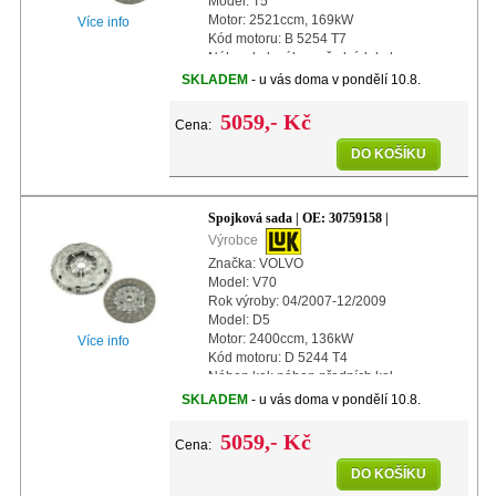
Model: T5
Motor: 2521ccm, 169kW
Více info
Kód motoru: B 5254 T7
Náhon kol: náhon předních kol
Další info: s automatickým nastavením
SKLADEM
- u vás doma v pondělí 10.8.
Průměr: 240mm
5059,- Kč
Cena:
DO KOŠÍKU
Spojková sada | OE: 30759158 |
Výrobce
Značka: VOLVO
Model: V70
Rok výroby: 04/2007-12/2009
Model: D5
Motor: 2400ccm, 136kW
Více info
Kód motoru: D 5244 T4
Náhon kol: náhon předních kol
Typ převodovky: M66
SKLADEM
- u vás doma v pondělí 10.8.
Další info: s automatickým nastavením
Průměr: 240mm
5059,- Kč
Cena:
DO KOŠÍKU