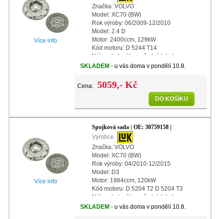
Značka: VOLVO
Model: XC70 (BW)
Rok výroby: 06/2009-12/2010
Model: 2.4 D
Motor: 2400ccm, 129kW
Více info
Kód motoru: D 5244 T14
Náhon kol: náhon předních kol
Další info: s automatickým nastavením
SKLADEM
- u vás doma v pondělí 10.8.
Průměr: 240mm
5059,- Kč
Cena:
DO KOŠÍKU
Spojková sada | OE: 30759158 |
Výrobce
Značka: VOLVO
Model: XC70 (BW)
Rok výroby: 04/2010-12/2015
Model: D3
Motor: 1984ccm, 120kW
Více info
Kód motoru: D 5204 T2 D 5204 T3
Náhon kol: náhon předních kol
Další info: s automatickým nastavením
SKLADEM
- u vás doma v pondělí 10.8.
Průměr: 240mm