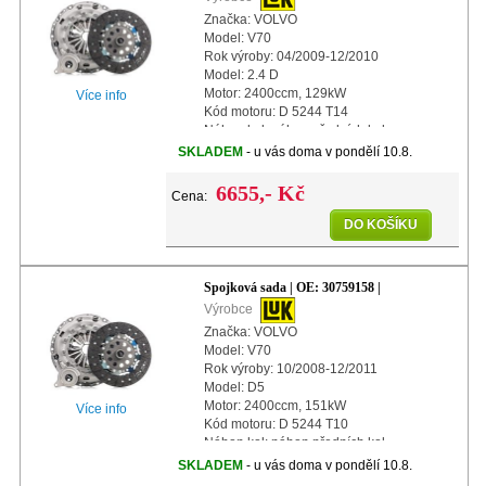
Značka: VOLVO
Model: V70
Rok výroby: 04/2009-12/2010
Model: 2.4 D
Motor: 2400ccm, 129kW
Více info
Kód motoru: D 5244 T14
Náhon kol: náhon předních kol
Další info: s centrálním vypínacím
SKLADEM
- u vás doma v pondělí 10.8.
ložiskem
Další info: s automatickým nastavením
6655,- Kč
Cena:
DO KOŠÍKU
Spojková sada | OE: 30759158 |
Výrobce
Značka: VOLVO
Model: V70
Rok výroby: 10/2008-12/2011
Model: D5
Motor: 2400ccm, 151kW
Více info
Kód motoru: D 5244 T10
Náhon kol: náhon předních kol
Další info: s centrálním vypínacím
SKLADEM
- u vás doma v pondělí 10.8.
ložiskem