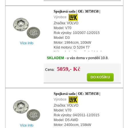
Spojková sada | OE: 30759158 |
Výrobce
Značka: VOLVO
Model: V70
Rok výroby: 10/2007-12/2015
Model: D3
Motor: 1984ccm, 100kW
Více info
Kód motoru: D 5204 T7
Náhon kol: náhon předních kol
Další info: s automatickým nastavením
SKLADEM
- u vás doma v pondělí 10.8.
Průměr: 240mm
5059,- Kč
Cena:
DO KOŠÍKU
Spojková sada | OE: 30759158 |
Výrobce
Značka: VOLVO
Model: V70
Rok výroby: 04/2011-12/2015
Model: D5 AWD
Motor: 2400ccm, 158kW
Více info