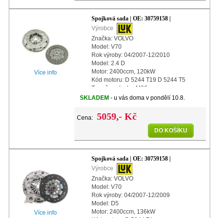
Spojková sada | OE: 30759158 |
Výrobce
Značka: VOLVO
Model: V70
Rok výroby: 04/2007-12/2010
Model: 2.4 D
Motor: 2400ccm, 120kW
Více info
Kód motoru: D 5244 T19 D 5244 T5
Typ převodovky: M66
Náhon kol: náhon předních kol
SKLADEM
- u vás doma v pondělí 10.8.
Další info: s automatickým nastavením
Průměr: 240mm
5059,- Kč
Cena:
DO KOŠÍKU
Spojková sada | OE: 30759158 |
Výrobce
Značka: VOLVO
Model: V70
Rok výroby: 04/2007-12/2009
Model: D5
Motor: 2400ccm, 136kW
Více info