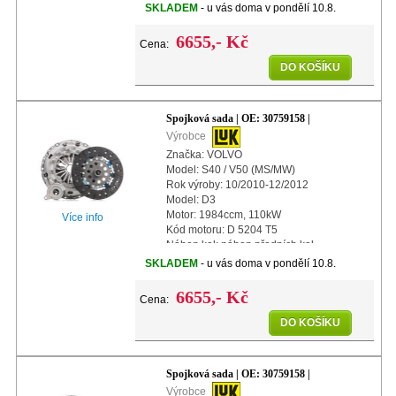
Další info: s centrálním vypínacím
SKLADEM
- u vás doma v pondělí 10.8.
ložiskem
Další info: s automatickým nasta
6655,- Kč
Cena:
DO KOŠÍKU
Spojková sada | OE: 30759158 |
Výrobce
Značka: VOLVO
Model: S40 / V50 (MS/MW)
Rok výroby: 10/2010-12/2012
Model: D3
Motor: 1984ccm, 110kW
Více info
Kód motoru: D 5204 T5
Náhon kol: náhon předních kol
Další info: s centrálním vypínacím
SKLADEM
- u vás doma v pondělí 10.8.
ložiskem
Další info: s automatickým nast
6655,- Kč
Cena:
DO KOŠÍKU
Spojková sada | OE: 30759158 |
Výrobce