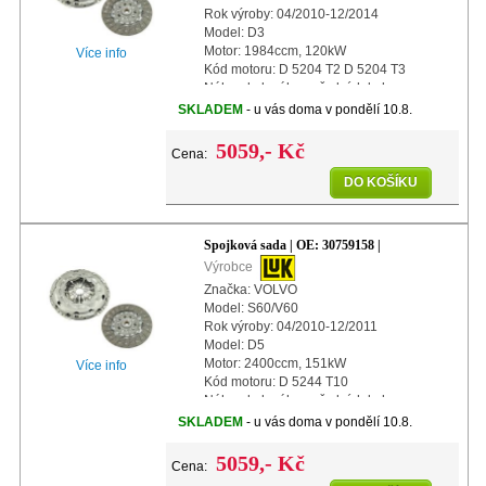
Rok výroby: 04/2010-12/2014
Model: D3
Motor: 1984ccm, 120kW
Více info
Kód motoru: D 5204 T2 D 5204 T3
Náhon kol: náhon předních kol
Další info: s automatickým nastavením
SKLADEM
- u vás doma v pondělí 10.8.
Průměr: 240mm
5059,- Kč
Cena:
DO KOŠÍKU
Spojková sada | OE: 30759158 |
Výrobce
Značka: VOLVO
Model: S60/V60
Rok výroby: 04/2010-12/2011
Model: D5
Motor: 2400ccm, 151kW
Více info
Kód motoru: D 5244 T10
Náhon kol: náhon předních kol
Další info: s automatickým nastavením
SKLADEM
- u vás doma v pondělí 10.8.
Průměr: 240mm
5059,- Kč
Cena: