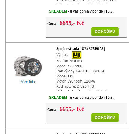
Kód motoru: D 5244 T11 D 5244 T15
Náhon kol: náhon předních kol
Další info: s centrálním vypínacím
SKLADEM
- u vás doma v pondělí 10.8.
ložiskem
Další info: s automatickým n
6655,- Kč
Cena:
DO KOŠÍKU
Spojková sada | OE: 30759158 |
Výrobce
Značka: VOLVO
Model: S60/V60
Rok výroby: 04/2010-12/2014
Model: D4
Motor: 1984ccm, 120kW
Více info
Kód motoru: D 5204 T3
Náhon kol: náhon předních kol
Další info: s centrálním vypínacím
SKLADEM
- u vás doma v pondělí 10.8.
ložiskem
Další info: s automatickým nastavením
6655,- Kč
Cena:
DO KOŠÍKU