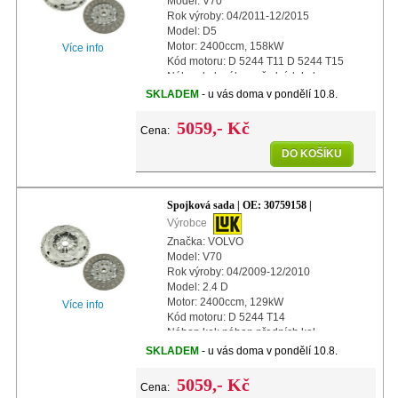
Model: V70
Rok výroby: 04/2011-12/2015
Model: D5
Motor: 2400ccm, 158kW
Více info
Kód motoru: D 5244 T11 D 5244 T15
Náhon kol: náhon předních kol
Další info: s automatickým nastavením
SKLADEM
- u vás doma v pondělí 10.8.
Průměr: 240mm
5059,- Kč
Cena:
DO KOŠÍKU
Spojková sada | OE: 30759158 |
Výrobce
Značka: VOLVO
Model: V70
Rok výroby: 04/2009-12/2010
Model: 2.4 D
Motor: 2400ccm, 129kW
Více info
Kód motoru: D 5244 T14
Náhon kol: náhon předních kol
Další info: s automatickým nastavením
SKLADEM
- u vás doma v pondělí 10.8.
Průměr: 240mm
5059,- Kč
Cena: