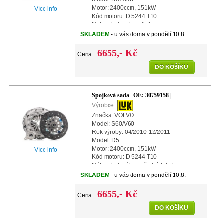
Motor: 2400ccm, 151kW
Více info
Kód motoru: D 5244 T10
Náhon kol: náhon 4x4
Další info: s centrálním vypínacím
SKLADEM
- u vás doma v pondělí 10.8.
ložiskem
Další info: s automatickým nastavením
6655,- Kč
Cena:
Prům
DO KOŠÍKU
Spojková sada | OE: 30759158 |
Výrobce
Značka: VOLVO
Model: S60/V60
Rok výroby: 04/2010-12/2011
Model: D5
Motor: 2400ccm, 151kW
Více info
Kód motoru: D 5244 T10
Náhon kol: náhon předních kol
Další info: s centrálním vypínacím
SKLADEM
- u vás doma v pondělí 10.8.
ložiskem
Další info: s automatickým nastavením
6655,- Kč
Cena:
DO KOŠÍKU