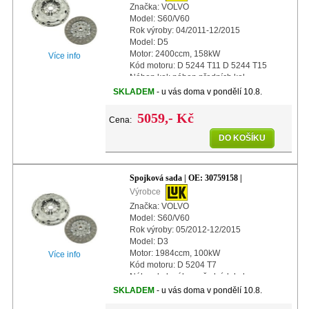
Značka: VOLVO
Model: S60/V60
Rok výroby: 04/2011-12/2015
Model: D5
Motor: 2400ccm, 158kW
Více info
Kód motoru: D 5244 T11 D 5244 T15
Náhon kol: náhon předních kol
Další info: s automatickým nastavením
SKLADEM
- u vás doma v pondělí 10.8.
Průměr: 240mm
5059,- Kč
Cena:
DO KOŠÍKU
Spojková sada | OE: 30759158 |
Výrobce
Značka: VOLVO
Model: S60/V60
Rok výroby: 05/2012-12/2015
Model: D3
Motor: 1984ccm, 100kW
Více info
Kód motoru: D 5204 T7
Náhon kol: náhon předních kol
Další info: s automatickým nastavením
SKLADEM
- u vás doma v pondělí 10.8.
Průměr: 240mm