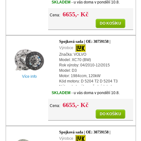
Další info: s centrálním vypínacím
SKLADEM
- u vás doma v pondělí 10.8.
ložiskem
Další info: s automatickým nastaven
6655,- Kč
Cena:
DO KOŠÍKU
Spojková sada | OE: 30759158 |
Výrobce
Značka: VOLVO
Model: XC70 (BW)
Rok výroby: 04/2010-12/2015
Model: D3
Motor: 1984ccm, 120kW
Více info
Kód motoru: D 5204 T2 D 5204 T3
Náhon kol: náhon předních kol
Další info: s centrálním vypínacím
SKLADEM
- u vás doma v pondělí 10.8.
ložiskem
Další info: s automatickým n
6655,- Kč
Cena:
DO KOŠÍKU
Spojková sada | OE: 30759158 |
Výrobce