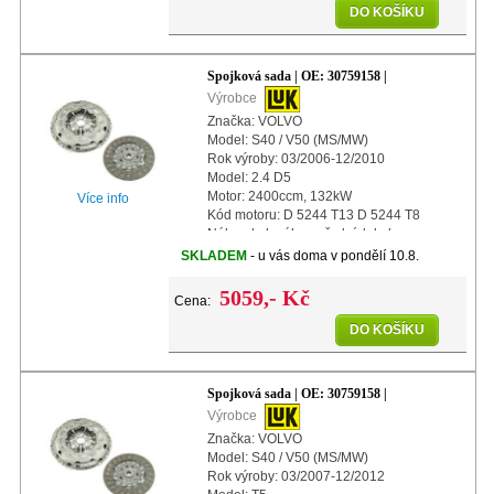
DO KOŠÍKU
Spojková sada | OE: 30759158 |
Výrobce
Značka: VOLVO
Model: S40 / V50 (MS/MW)
Rok výroby: 03/2006-12/2010
Model: 2.4 D5
Motor: 2400ccm, 132kW
Více info
Kód motoru: D 5244 T13 D 5244 T8
Náhon kol: náhon předních kol
Další info: s automatickým nastavením
SKLADEM
- u vás doma v pondělí 10.8.
Průměr: 240mm
5059,- Kč
Cena:
DO KOŠÍKU
Spojková sada | OE: 30759158 |
Výrobce
Značka: VOLVO
Model: S40 / V50 (MS/MW)
Rok výroby: 03/2007-12/2012