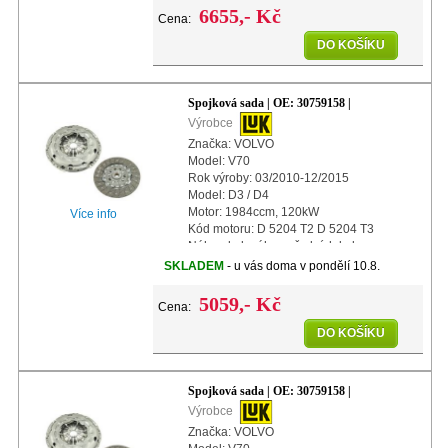
Další info: s a
6655,- Kč
Cena:
DO KOŠÍKU
Spojková sada | OE: 30759158 |
Výrobce
Značka: VOLVO
Model: V70
Rok výroby: 03/2010-12/2015
Model: D3 / D4
Motor: 1984ccm, 120kW
Více info
Kód motoru: D 5204 T2 D 5204 T3
Náhon kol: náhon předních kol
Další info: s automatickým nastavením
SKLADEM
- u vás doma v pondělí 10.8.
Průměr: 240mm
5059,- Kč
Cena:
DO KOŠÍKU
Spojková sada | OE: 30759158 |
Výrobce
Značka: VOLVO