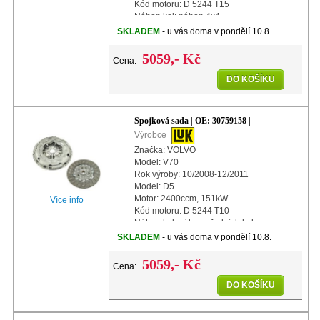
Kód motoru: D 5244 T15
Náhon kol: náhon 4x4
Další info: s automatickým nastavením
SKLADEM
- u vás doma v pondělí 10.8.
Průměr: 240mm
5059,- Kč
Cena:
DO KOŠÍKU
Spojková sada | OE: 30759158 |
Výrobce
Značka: VOLVO
Model: V70
Rok výroby: 10/2008-12/2011
Model: D5
Motor: 2400ccm, 151kW
Více info
Kód motoru: D 5244 T10
Náhon kol: náhon předních kol
Další info: s automatickým nastavením
SKLADEM
- u vás doma v pondělí 10.8.
Průměr: 240mm
5059,- Kč
Cena:
DO KOŠÍKU