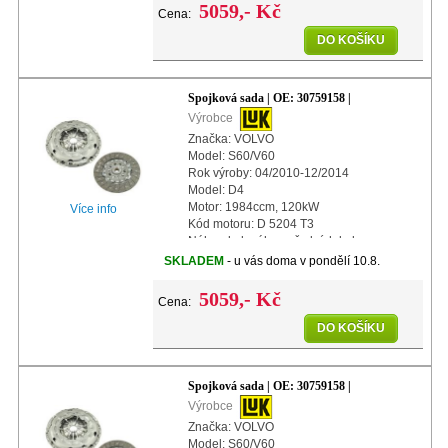
5059,- Kč
Cena:
DO KOŠÍKU
Spojková sada | OE: 30759158 |
Výrobce
Značka: VOLVO
Model: S60/V60
Rok výroby: 04/2010-12/2014
Model: D4
Motor: 1984ccm, 120kW
Více info
Kód motoru: D 5204 T3
Náhon kol: náhon předních kol
Další info: s automatickým nastavením
SKLADEM
- u vás doma v pondělí 10.8.
Průměr: 240mm
5059,- Kč
Cena:
DO KOŠÍKU
Spojková sada | OE: 30759158 |
Výrobce
Značka: VOLVO
Model: S60/V60