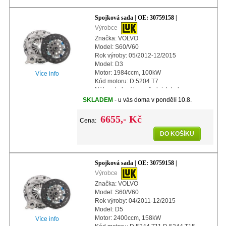
Spojková sada | OE: 30759158 |
Výrobce
Značka: VOLVO
Model: S60/V60
Rok výroby: 05/2012-12/2015
Model: D3
Motor: 1984ccm, 100kW
Více info
Kód motoru: D 5204 T7
Náhon kol: náhon předních kol
Další info: s centrálním vypínacím
SKLADEM
- u vás doma v pondělí 10.8.
ložiskem
Další info: s automatickým nastavením
6655,- Kč
Cena:
DO KOŠÍKU
Spojková sada | OE: 30759158 |
Výrobce
Značka: VOLVO
Model: S60/V60
Rok výroby: 04/2011-12/2015
Model: D5
Motor: 2400ccm, 158kW
Více info