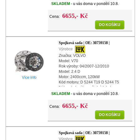
Další info: s centrálním vypínacím
SKLADEM
- u vás doma v pondělí 10.8.
ložiskem
Další info: s automatickým nasta
6655,- Kč
Cena:
DO KOŠÍKU
Spojková sada | OE: 30759158 |
Výrobce
Značka: VOLVO
Model: V70
Rok výroby: 04/2007-12/2010
Model: 2.4 D
Motor: 2400ccm, 120kW
Více info
Kód motoru: D 5244 T19 D 5244 T5
Náhon kol: náhon předních kol
Typ převodovky: M66
SKLADEM
- u vás doma v pondělí 10.8.
Další info: s centrálním vypínacím
ložiskem
6655,- Kč
Cena:
Další i
DO KOŠÍKU
Spojková sada | OE: 30759158 |
Výrobce