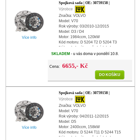
Spojková sada | OE: 30759158 |
Výrobce
Značka: VOLVO
Model: V70
Rok výroby: 03/2010-12/2015
Model: D3 / D4
Motor: 1984ccm, 120kW
Více info
Kód motoru: D 5204 T2 D 5204 T3
Náhon kol: náhon předních kol
Další info: s centrálním vypínacím
SKLADEM
- u vás doma v pondělí 10.8.
ložiskem
Další info: s automatickým na
6655,- Kč
Cena:
DO KOŠÍKU
Spojková sada | OE: 30759158 |
Výrobce
Značka: VOLVO
Model: V70
Rok výroby: 04/2011-12/2015
Model: D5
Motor: 2400ccm, 158kW
Více info
Kód motoru: D 5244 T11 D 5244 T15
Náhon kol: náhon předních kol