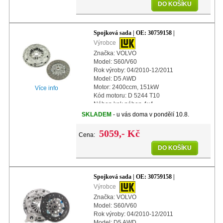
DO KOŠÍKU
Spojková sada | OE: 30759158 |
Výrobce
Značka: VOLVO
Model: S60/V60
Rok výroby: 04/2010-12/2011
Model: D5 AWD
Motor: 2400ccm, 151kW
Více info
Kód motoru: D 5244 T10
Náhon kol: náhon 4x4
Další info: s automatickým nastavením
SKLADEM
- u vás doma v pondělí 10.8.
Průměr: 240mm
5059,- Kč
Cena:
DO KOŠÍKU
Spojková sada | OE: 30759158 |
Výrobce
Značka: VOLVO
Model: S60/V60
Rok výroby: 04/2010-12/2011
Model: D5 AWD