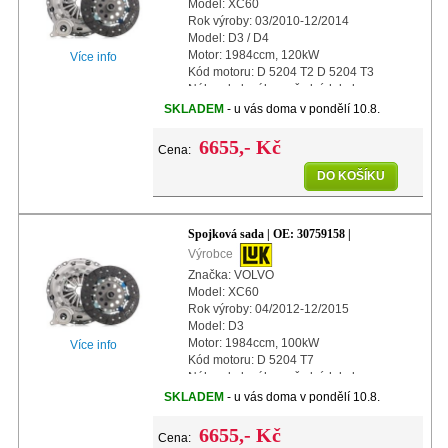
Model: XC60
Rok výroby: 03/2010-12/2014
Model: D3 / D4
Motor: 1984ccm, 120kW
Více info
Kód motoru: D 5204 T2 D 5204 T3
Náhon kol: náhon předních kol
Další info: s centrálním vypínacím
SKLADEM
- u vás doma v pondělí 10.8.
ložiskem
Další info: s automatickým n
6655,- Kč
Cena:
DO KOŠÍKU
Spojková sada | OE: 30759158 |
Výrobce
Značka: VOLVO
Model: XC60
Rok výroby: 04/2012-12/2015
Model: D3
Motor: 1984ccm, 100kW
Více info
Kód motoru: D 5204 T7
Náhon kol: náhon předních kol
Další info: s centrálním vypínacím
SKLADEM
- u vás doma v pondělí 10.8.
ložiskem
Další info: s automatickým nastavením
6655,- Kč
Cena:
Prů