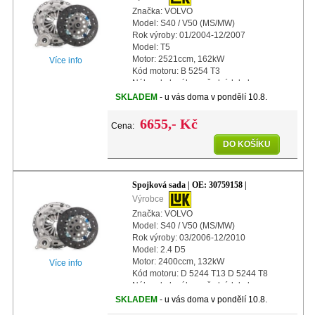
Značka: VOLVO
Model: S40 / V50 (MS/MW)
Rok výroby: 01/2004-12/2007
Model: T5
Motor: 2521ccm, 162kW
Více info
Kód motoru: B 5254 T3
Náhon kol: náhon předních kol
Další info: s centrálním vypínacím
SKLADEM
- u vás doma v pondělí 10.8.
ložiskem
Další info: s automatickým nast
6655,- Kč
Cena:
DO KOŠÍKU
Spojková sada | OE: 30759158 |
Výrobce
Značka: VOLVO
Model: S40 / V50 (MS/MW)
Rok výroby: 03/2006-12/2010
Model: 2.4 D5
Motor: 2400ccm, 132kW
Více info
Kód motoru: D 5244 T13 D 5244 T8
Náhon kol: náhon předních kol
Další info: s centrálním vypínacím
SKLADEM
- u vás doma v pondělí 10.8.
ložiskem