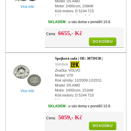
Model: D5 AWD
Motor: 2400ccm, 158kW
Více info
Kód motoru: D 5244 T15
Náhon kol: náhon 4x4
Další info: s centrálním vypínacím
SKLADEM
- u vás doma v pondělí 10.8.
ložiskem
Další info: s automatickým nastavením
6655,- Kč
Cena:
Průměr:
DO KOŠÍKU
Spojková sada | OE: 30759158 |
Výrobce
Značka: VOLVO
Model: V70
Rok výroby: 12/2009-12/2011
Model: D5 AWD
Motor: 2400ccm, 151kW
Více info
Kód motoru: D 5244 T10
Náhon kol: náhon 4x4
Další info: s automatickým nastavením
SKLADEM
- u vás doma v pondělí 10.8.
Průměr: 240mm
5059,- Kč
Cena:
DO KOŠÍKU