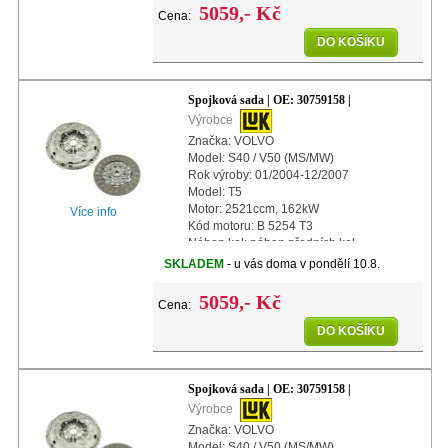
5059,- Kč
Cena:
DO KOŠÍKU
Spojková sada | OE: 30759158 |
Výrobce
Značka: VOLVO
Model: S40 / V50 (MS/MW)
Rok výroby: 01/2004-12/2007
Model: T5
Motor: 2521ccm, 162kW
Více info
Kód motoru: B 5254 T3
Náhon kol: náhon předních kol
Další info: s automatickým nastavením
SKLADEM
- u vás doma v pondělí 10.8.
Průměr: 240mm
5059,- Kč
Cena:
DO KOŠÍKU
Spojková sada | OE: 30759158 |
Výrobce
Značka: VOLVO
Model: S40 / V50 (MS/MW)