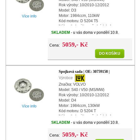
Rok výroby: 10/2010-12/2012
Model: D3
Motor: 1984ccm, 110kW
Více info
Kód motoru: D 5204 T5
Náhon kol: náhon předních kol
Další info: s automatickým nastavením
SKLADEM
- u vás doma v pondělí 10.8.
Průměr: 240mm
5059,- Kč
Cena:
DO KOŠÍKU
Spojková sada | OE: 30759158 |
Výrobce
Značka: VOLVO
Model: S40 / V50 (MS/MW)
Rok výroby: 10/2010-12/2012
Model: D4
Motor: 1984ccm, 130kW
Více info
Kód motoru: D 5204 T
Náhon kol: náhon předních kol
Další info: s automatickým nastavením
SKLADEM
- u vás doma v pondělí 10.8.
Průměr: 240mm
5059,- Kč
Cena: