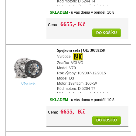
Kód motoru: D 5244 T4
Náhon kol: náhon předních kol
Typ převodovky: M66
SKLADEM
- u vás doma v pondělí 10.8.
Další info: s centrálním vypínacím
ložiskem
6655,- Kč
Cena:
Další info: s automati
DO KOŠÍKU
Spojková sada | OE: 30759158 |
Výrobce
Značka: VOLVO
Model: V70
Rok výroby: 10/2007-12/2015
Model: D3
Motor: 1984ccm, 100kW
Více info
Kód motoru: D 5204 T7
Náhon kol: náhon předních kol
Další info: s centrálním vypínacím
SKLADEM
- u vás doma v pondělí 10.8.
ložiskem
Další info: s automatickým nastavením
6655,- Kč
Cena:
Prům
DO KOŠÍKU