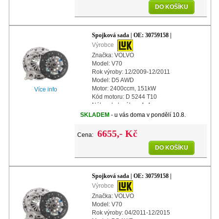
DO KOŠÍKU
Spojková sada | OE: 30759158 |
Výrobce
Značka: VOLVO
Model: V70
Rok výroby: 12/2009-12/2011
Model: D5 AWD
Motor: 2400ccm, 151kW
Více info
Kód motoru: D 5244 T10
Náhon kol: náhon 4x4
Další info: s centrálním vypínacím
SKLADEM
- u vás doma v pondělí 10.8.
ložiskem
Další info: s automatickým nastavením
6655,- Kč
Cena:
Průměr:
DO KOŠÍKU
Spojková sada | OE: 30759158 |
Výrobce
Značka: VOLVO
Model: V70
Rok výroby: 04/2011-12/2015