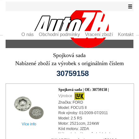
☰
O nás
Obchodní podmínky
Vracení zboží
Kontakt
Spojková sada
Nabízené zboží za výrobek s originálním číslem
30759158
Spojková sada | OE: 30759158 |
Výrobce
Značka: FORD
Model: FOCUS II
Rok výroby: 01/2009-07/2011
Model: 2.5 RS
Motor: 2521ccm, 224kW
Více info
Kód motoru: JZDA
Náhon kol: náhon předních kol