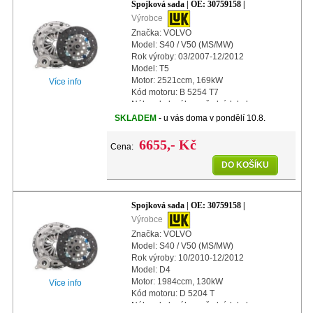
Spojková sada | OE: 30759158 |
Výrobce
Značka: VOLVO
Model: S40 / V50 (MS/MW)
Rok výroby: 03/2007-12/2012
Model: T5
Motor: 2521ccm, 169kW
Více info
Kód motoru: B 5254 T7
Náhon kol: náhon předních kol
Další info: s centrálním vypínacím
SKLADEM
- u vás doma v pondělí 10.8.
ložiskem
Další info: s automatickým nast
6655,- Kč
Cena:
DO KOŠÍKU
Spojková sada | OE: 30759158 |
Výrobce
Značka: VOLVO
Model: S40 / V50 (MS/MW)
Rok výroby: 10/2010-12/2012
Model: D4
Motor: 1984ccm, 130kW
Více info
Kód motoru: D 5204 T
Náhon kol: náhon předních kol