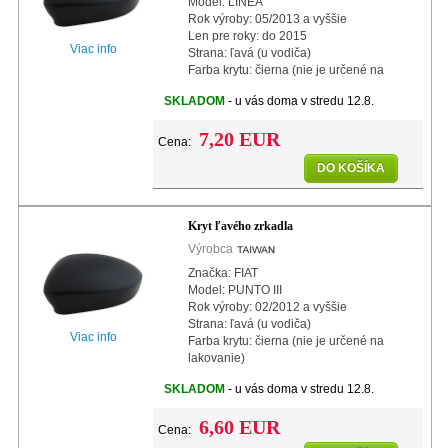
Model: LINEA
Rok výroby: 05/2013 a vyššie
Len pre roky: do 2015
Viac info
Strana: ľavá (u vodiča)
Farba krytu: čierna (nie je určené na
lakovanie)
SKLADOM
- u vás doma v stredu 12.8.
7,20 EUR
Cena:
DO KOŠÍKA
Kryt ľavého zrkadla
Výrobca
Značka: FIAT
Model: PUNTO III
Rok výroby: 02/2012 a vyššie
Strana: ľavá (u vodiča)
Viac info
Farba krytu: čierna (nie je určené na
lakovanie)
SKLADOM
- u vás doma v stredu 12.8.
6,60 EUR
Cena: