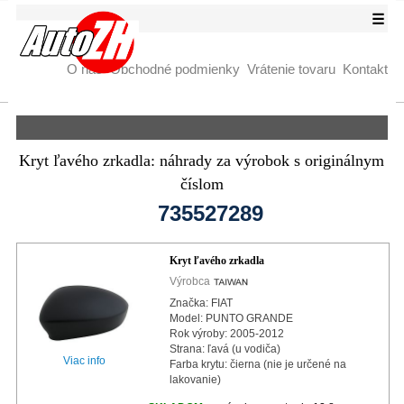
☰
O nás
Obchodné podmienky
Vrátenie tovaru
Kontakt
Kryt ľavého zrkadla: náhrady za výrobok s originálnym
číslom
735527289
Kryt ľavého zrkadla
Výrobca
Značka: FIAT
Model: PUNTO GRANDE
Rok výroby: 2005-2012
Strana: ľavá (u vodiča)
Viac info
Farba krytu: čierna (nie je určené na
lakovanie)