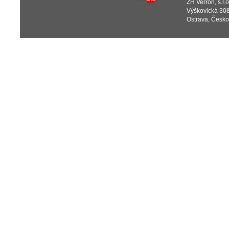
ZH Verron, s.r.o
Výškovická 308
Ostrava, Česko