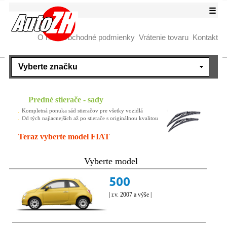
☰
O nás
Obchodné podmienky
Vrátenie tovaru
Kontakt
Predné stierače - sady
Kompletná ponuka sád stieračov pre všetky vozidlá
Od tých najlacnejších až po stierače s originálnou kvalitou
Teraz vyberte model FIAT
Vyberte model
500
| r.v. 2007 a výše |