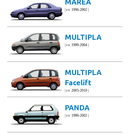
MAREA
| r.v. 1996-2002 |
MULTIPLA
| r.v. 1999-2004 |
MULTIPLA
Facelift
| r.v. 2005-2010 |
PANDA
| r.v. 1980-2002 |