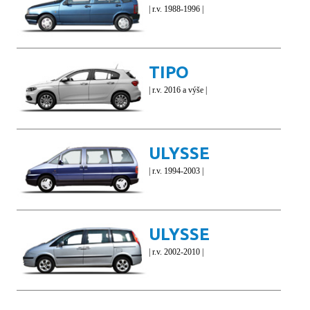
| r.v. 1988-1996 |
TIPO
| r.v. 2016 a výše |
ULYSSE
| r.v. 1994-2003 |
ULYSSE
| r.v. 2002-2010 |