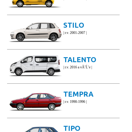
STILO
| r.v. 2001-2007 |
TALENTO
| r.v. 2016 a vĂ˝Ĺˇe |
TEMPRA
| r.v. 1990-1996 |
TIPO