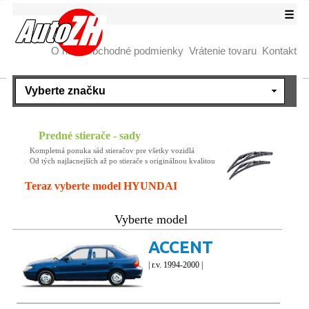
☰
O nás
Obchodné podmienky
Vrátenie tovaru
Kontakt
Predné stierače - sady
Kompletná ponuka sád stieračov pre všetky vozidlá
Od tých najlacnejších až po stierače s originálnou kvalitou
Teraz vyberte model HYUNDAI
Vyberte model
ACCENT
| r.v. 1994-2000 |