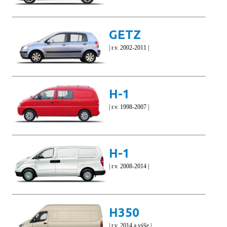
GETZ
| r.v. 2002-2011 |
H-1
| r.v. 1998-2007 |
H-1
| r.v. 2008-2014 |
H350
| r.v. 2014 a výše |