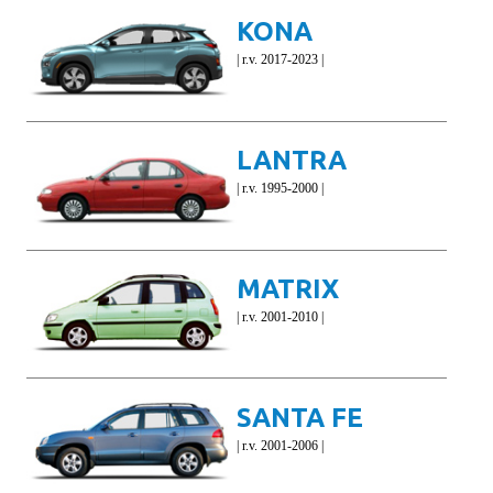
KONA
| r.v. 2017-2023 |
LANTRA
| r.v. 1995-2000 |
MATRIX
| r.v. 2001-2010 |
SANTA FE
| r.v. 2001-2006 |