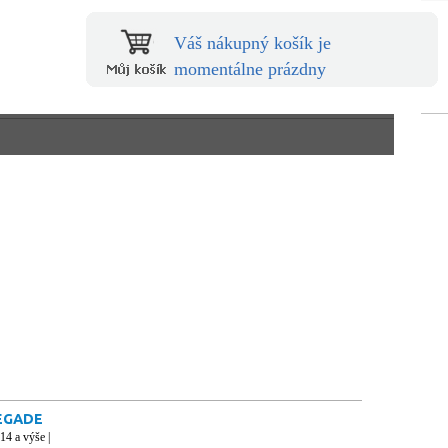
Váš nákupný košík je
momentálne prázdny
EGADE
014 a výše |