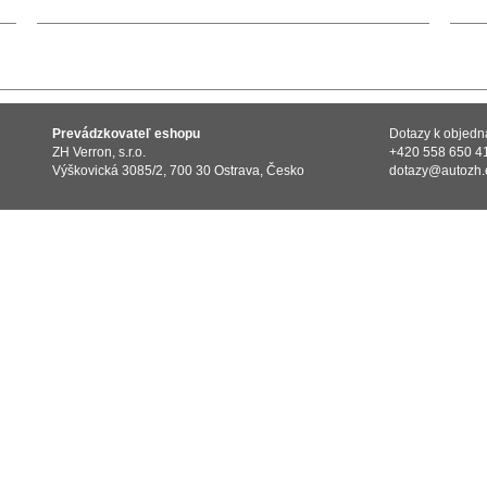
Prevádzkovateľ eshopu
Dotazy k objed
ZH Verron, s.r.o.
+420 558 650 4
Výškovická 3085/2, 700 30 Ostrava, Česko
dotazy@autozh.