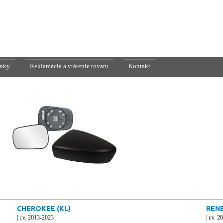
nky
Reklamácia a vrátenie tovaru
Kontakt
CHEROKEE (KL)
REN
| r.v. 2013-2023 |
| r.v. 2