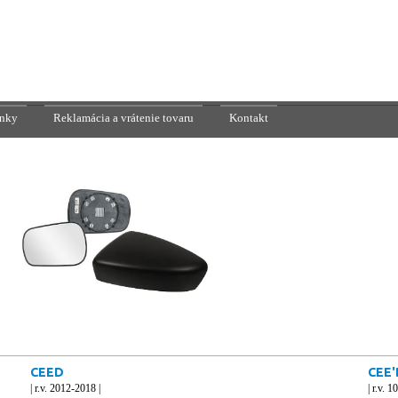
nky
Reklamácia a vrátenie tovaru
Kontakt
CEED
CEE'
| r.v. 2012-2018 |
| r.v. 1