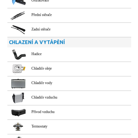
Ostřikovače
Přední stěrače
Zadní stěrače
CHLAZENÍ A VYTÁPĚNÍ
Hadice
Chladiče oleje
Chladiče vody
Chladiče vzduchu
Přívod vzduchu
Termostaty