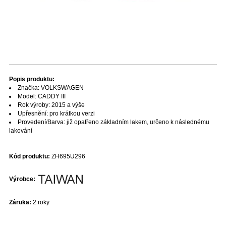
Popis produktu:
Značka: VOLKSWAGEN
Model: CADDY III
Rok výroby: 2015 a výše
Upřesnění: pro krátkou verzi
Provedení/Barva: již opatřeno základním lakem, určeno k následnému
lakování
Kód produktu:
ZH695U296
Výrobce:
Záruka:
2 roky