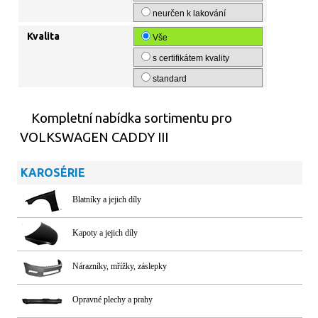
neurčen k lakování
Kvalita
Vše
s certifikátem kvality
standard
Kompletní nabídka sortimentu pro
VOLKSWAGEN CADDY III
KAROSÉRIE
Blatníky a jejich díly
Kapoty a jejich díly
Nárazníky, mřížky, záslepky
Opravné plechy a prahy