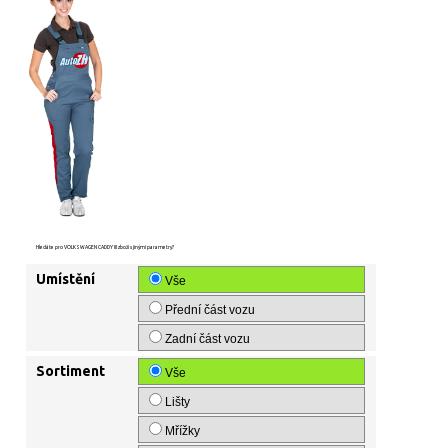
Hledáte pro VOLKSWAGEN CADDY III zboží s jinými parametry?
Umístění
Vše
Přední část vozu
Zadní část vozu
Sortiment
Vše
Lišty
Mřížky