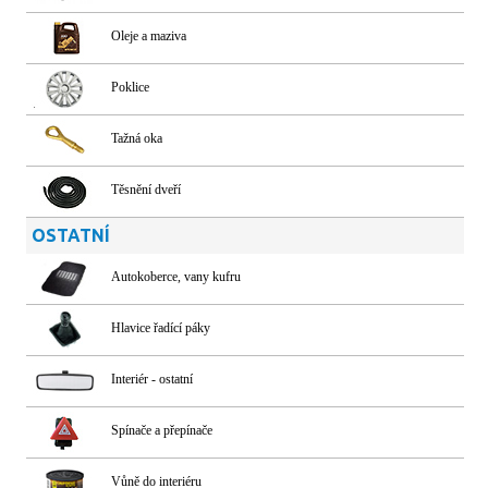
Oleje a maziva
Poklice
Tažná oka
Těsnění dveří
OSTATNÍ
Autokoberce, vany kufru
Hlavice řadící páky
Interiér - ostatní
Spínače a přepínače
Vůně do interiéru