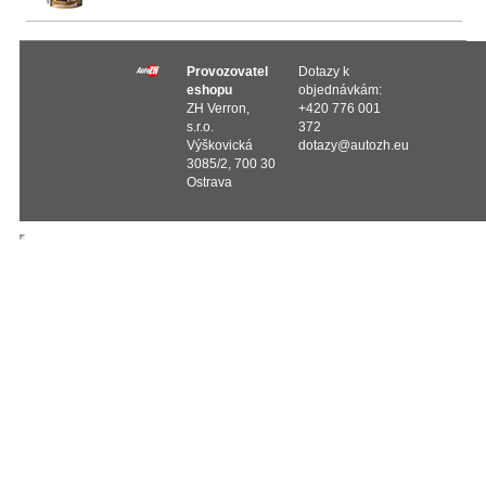
Provozovatel
Dotazy k
eshopu
objednávkám:
ZH Verron,
+420 776 001
s.r.o.
372
Výškovická
dotazy@autozh.eu
3085/2, 700 30
Ostrava