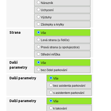
Nárazník
Uchycení
Výztuhy
Záslepky a krytky
Strana
Vše
Levá strana (u řidiče)
Pravá strana (u spolujezdce)
Střední mřížka
Další
Vše
parametry
bez čidel parkování
Další parametry
Vše
bez asistenta parkování
s asistentem parkování
Další parametry
Vše
k lakování