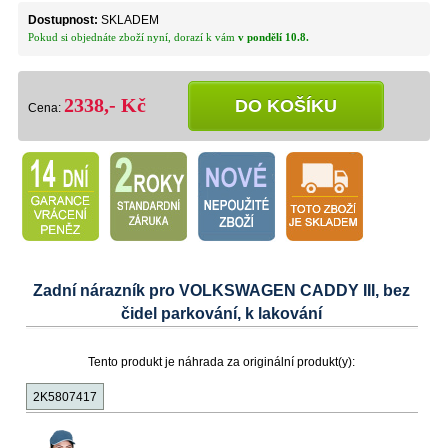
Dostupnost:
SKLADEM
Pokud si objednáte zboží nyní, dorazí k vám
v pondělí 10.8.
2338,- Kč
DO KOŠÍKU
Cena:
Zadní nárazník pro VOLKSWAGEN CADDY III, bez
čidel parkování, k lakování
Tento produkt je náhrada za originální produkt(y):
2K5807417