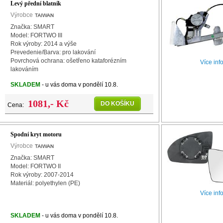
Levý přední blatník
Výrobce
Značka: SMART
Model: FORTWO III
Rok výroby: 2014 a výše
Prevedenie/Barva: pro lakování
Povrchová ochrana: ošetřeno kataforézním
Více inf
lakováním
Strana: levá (řidičova)
SKLADEM
- u vás doma v pondělí 10.8.
1081,- Kč
DO KOŠÍKU
Cena:
Spodní kryt motoru
Výrobce
Značka: SMART
Model: FORTWO II
Rok výroby: 2007-2014
Materiál: polyethylen (PE)
Více inf
SKLADEM
- u vás doma v pondělí 10.8.