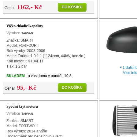
1162,- Kč
DO KOŠÍKU
Cena:
Víčko chladící kapaliny
Výrobce
Značka: SMART
Model: FORFOUR I
Rok výroby: 2003-2006
Motor: Forfour 1.0 1.1 (1124ccm, 44kW, benzín )
Kód motoru: M134E11
Tlak: 1,2 bar
+ 1 další f
Více inf
SKLADEM
- u vás doma v pondělí 10.8.
95,- Kč
DO KOŠÍKU
Cena:
Spodní kryt motoru
Výrobce
Značka: SMART
Model: FORTWO III
Rok výroby: 2014 a výše
Upozornění: pro benzínovou verzi