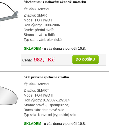
Mechanismus stahování okna vč. motorku
Výrobce
Značka: SMART
Model: FORTWO I
Rok výroby: 1998-2006
Dveře: přední dveře
Strana: levá - u řidiče
o
Typ stahování: elektrické
Součásti balení: vč. motorku
SKLADEM
- u vás doma v pondělí 10.8.
Montážní informace: 2 pinový konektor
982,- Kč
DO KOŠÍKU
Cena:
Sklo pravého zpětného zrcátka
Výrobce
Značka: SMART
Model: FORTWO II
Rok výroby: 01/2007-12/2014
Strana: pravá (u spolujezdce)
Barva skla: chromové sklo
o
Typ skla: konvexní (vypouklé) sklo
Vyhřívání: vyhřívané
SKLADEM
- u vás doma v pondělí 10.8.