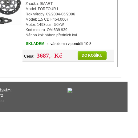
Značka: SMART
Model: FORFOUR I
Rok výroby: 09/2004-06/2006
Model: 1.5 CDI (454.000)
Motor: 1493ccm, 50kW
o
Kód motoru: OM 639.939
Náhon kol: náhon předních kol
Počet zubů: 28
SKLADEM
- u vás doma v pondělí 10.8.
Průměr: 228mm
3687,- Kč
DO KOŠÍKU
Cena:
návkám:
72
eu