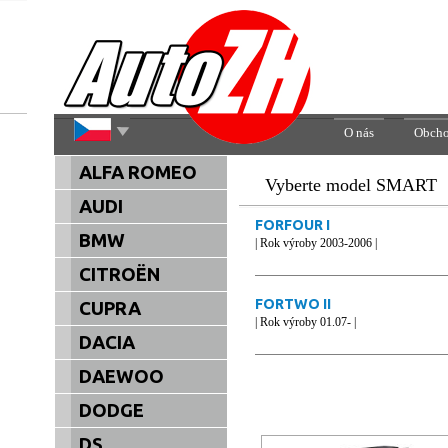
O nás
Obcho
ALFA ROMEO
Vyberte model SMART
AUDI
FORFOUR I
BMW
| Rok výroby 2003-2006 |
CITROËN
FORTWO II
CUPRA
| Rok výroby 01.07- |
DACIA
DAEWOO
DODGE
DS