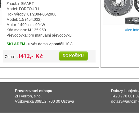
Značka: SMART
Model: FORFOUR I
Rok výroby: 01/2004-06/2006
Model: 1.5 (454.032)
Motor: 1499ccm, 90kW
Více inf
Kód motoru: M 135.950
Převodovka: pro manuální převodovku
Náhon kol: náhon předních kol
SKLADEM
- u vás doma v pondělí 10.8.
Počet zubů: 17
Průměr: 200mm
3412,- Kč
DO KOŠÍKU
Cena:
Provozovatel eshopu
Dotazy k objed
ZH Verron, s.r.o.
+420 776 001 3
Výškovická 3085/2, 700 30 Ostrava
dotazy@autozh.