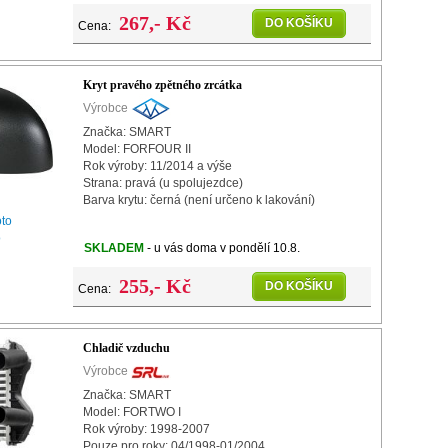
267,- Kč
DO KOŠÍKU
Cena:
Kryt pravého zpětného zrcátka
Výrobce
Značka: SMART
Model: FORFOUR II
Rok výroby: 11/2014 a výše
Strana: pravá (u spolujezdce)
Barva krytu: černá (není určeno k lakování)
oto
o
SKLADEM
- u vás doma v pondělí 10.8.
255,- Kč
DO KOŠÍKU
Cena:
Chladič vzduchu
Výrobce
Značka: SMART
Model: FORTWO I
Rok výroby: 1998-2007
Pouze pro roky: 04/1998-01/2004