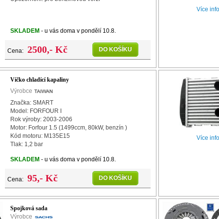
Více inf
SKLADEM
- u vás doma v pondělí 10.8.
2500,- Kč
DO KOŠÍKU
Cena:
Víčko chladící kapaliny
Výrobce
Značka: SMART
Model: FORFOUR I
Rok výroby: 2003-2006
Motor: Forfour 1.5 (1499ccm, 80kW, benzín )
Kód motoru: M135E15
Více inf
Tlak: 1,2 bar
SKLADEM
- u vás doma v pondělí 10.8.
95,- Kč
DO KOŠÍKU
Cena:
Spojková sada
Výrobce