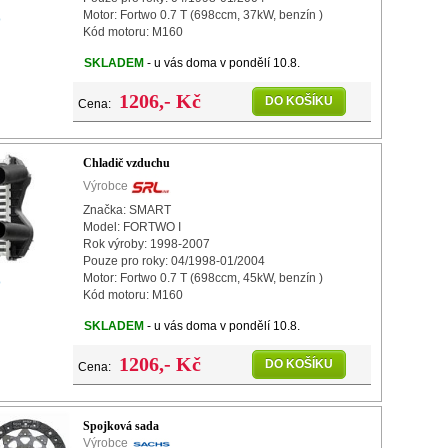
Motor: Fortwo 0.7 T (698ccm, 37kW, benzín )
o
Kód motoru: M160
Převodovka: manuální i automatická
SKLADEM
- u vás doma v pondělí 10.8.
Klimatizace: pro verzi s klimou i bez
Rozměry
1206,- Kč
DO KOŠÍKU
Cena:
Chladič vzduchu
Výrobce
Značka: SMART
Model: FORTWO I
Rok výroby: 1998-2007
Pouze pro roky: 04/1998-01/2004
Motor: Fortwo 0.7 T (698ccm, 45kW, benzín )
o
Kód motoru: M160
Převodovka: manuální i automatická
SKLADEM
- u vás doma v pondělí 10.8.
Klimatizace: pro verzi s klimou i bez
Rozměry
1206,- Kč
DO KOŠÍKU
Cena:
Spojková sada
Výrobce