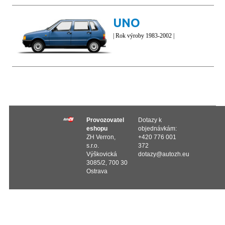
UNO
| Rok výroby 1983-2002 |
Provozovatel
Dotazy k
eshopu
objednávkám:
ZH Verron,
+420 776 001
s.r.o.
372
Výškovická
dotazy@autozh.eu
3085/2, 700 30
Ostrava